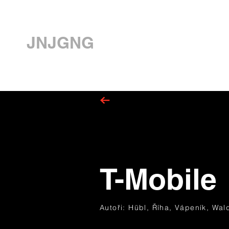
JNJGNG
T-Mobile 
Autoři: Hübl, Říha, Vápeník, Wa