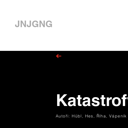
JNJGNG
Katastro
Autoři: Hübl, Hes, Říha, Vápeník